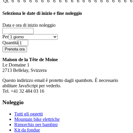
Qt.
6
6
6
6
6
6
6
6
6
6
6
6
6
6
6
6
6
6
6
6
6
Seleziona le date di inizio e fine noleggio
Data e ora di inizio noleggio
Per
Quantità
Maison de la Tête de Moine
Le Domaine 1
2713 Bellelay, Svizzera
Questo indirizzo email è protetto dagli spambots. È necessario
abilitare JavaScript per vederlo.
Tel. +41 32 484 03 16
Noleggio
Tutti gli oggetti
Mountain bike elettriche
Rimorchio per bambini
Kit da fondue