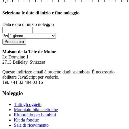
Qt.
1
1
1
1
1
1
1
1
1
1
1
1
1
1
1
1
1
1
1
1
1
Seleziona le date di inizio e fine noleggio
Data e ora di inizio noleggio
Per
Maison de la Tête de Moine
Le Domaine 1
2713 Bellelay, Svizzera
Questo indirizzo email è protetto dagli spambots. È necessario
abilitare JavaScript per vederlo.
Tel. +41 32 484 03 16
Noleggio
Tutti gli oggetti
Mountain bike elettriche
Rimorchio per bambini
Kit da fondue
Sala di ricevimento