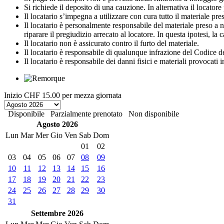
Si richiede il deposito di una cauzione. In alternativa il locato
Il locatario s’impegna a utilizzare con cura tutto il materiale preso 
Il locatario è personalmente responsabile del materiale preso a no
riparare il pregiudizio arrecato al locatore. In questa ipotesi, la
Il locatario non è assicurato contro il furto del materiale.
Il locatario è responsabile di qualunque infrazione del Codice de
Il locatario è responsabile dei danni fisici e materiali provocati 
Inizio
CHF 15.00
per mezza giornata
Disponibile
Parzialmente prenotato
Non disponibile
Agosto 2026
Lun
Mar
Mer
Gio
Ven
Sab
Dom
01
02
03
04
05
06
07
08
09
10
11
12
13
14
15
16
17
18
19
20
21
22
23
24
25
26
27
28
29
30
31
Settembre 2026