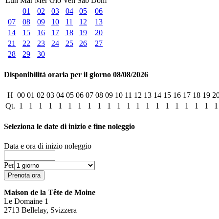
Lun
Mar
Mer
Gio
Ven
Sab
Dom
01
02
03
04
05
06
07
08
09
10
11
12
13
14
15
16
17
18
19
20
21
22
23
24
25
26
27
28
29
30
Disponibilità oraria per il giorno 08/08/2026
H
00
01
02
03
04
05
06
07
08
09
10
11
12
13
14
15
16
17
18
19
2
Qt.
1
1
1
1
1
1
1
1
1
1
1
1
1
1
1
1
1
1
1
1
1
Seleziona le date di inizio e fine noleggio
Data e ora di inizio noleggio
Per
Maison de la Tête de Moine
Le Domaine 1
2713 Bellelay, Svizzera