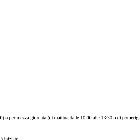
:30) o per mezza giornata (di mattina dalle 10:00 alle 13:30 o di pomerigg
à iniziato.