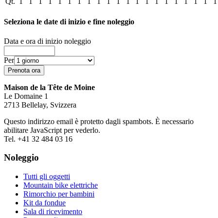
Qt.
1
1
1
1
1
1
1
1
1
1
1
1
1
1
1
1
1
1
1
1
1
Seleziona le date di inizio e fine noleggio
Data e ora di inizio noleggio
Per
Maison de la Tête de Moine
Le Domaine 1
2713 Bellelay, Svizzera
Questo indirizzo email è protetto dagli spambots. È necessario
abilitare JavaScript per vederlo.
Tel. +41 32 484 03 16
Noleggio
Tutti gli oggetti
Mountain bike elettriche
Rimorchio per bambini
Kit da fondue
Sala di ricevimento