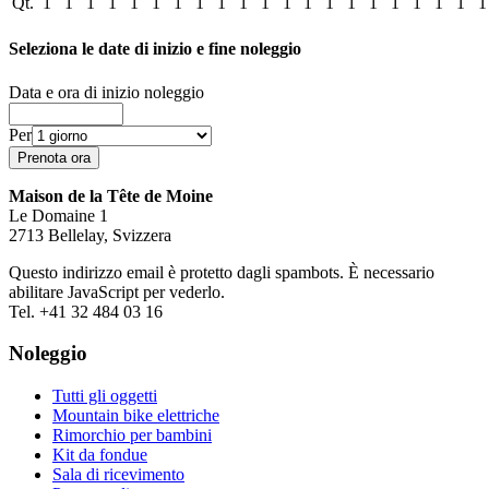
Qt.
1
1
1
1
1
1
1
1
1
1
1
1
1
1
1
1
1
1
1
1
1
Seleziona le date di inizio e fine noleggio
Data e ora di inizio noleggio
Per
Maison de la Tête de Moine
Le Domaine 1
2713 Bellelay, Svizzera
Questo indirizzo email è protetto dagli spambots. È necessario
abilitare JavaScript per vederlo.
Tel. +41 32 484 03 16
Noleggio
Tutti gli oggetti
Mountain bike elettriche
Rimorchio per bambini
Kit da fondue
Sala di ricevimento