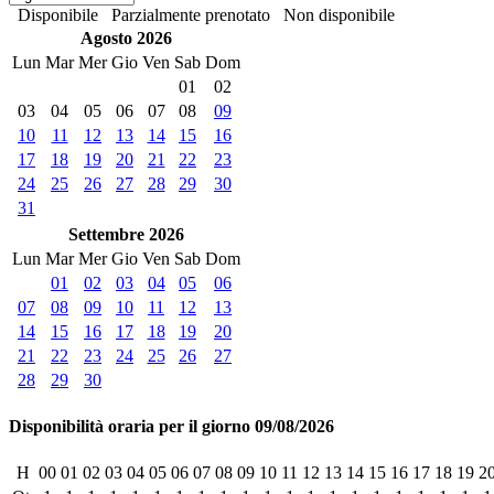
Disponibile
Parzialmente prenotato
Non disponibile
Agosto 2026
Lun
Mar
Mer
Gio
Ven
Sab
Dom
01
02
03
04
05
06
07
08
09
10
11
12
13
14
15
16
17
18
19
20
21
22
23
24
25
26
27
28
29
30
31
Settembre 2026
Lun
Mar
Mer
Gio
Ven
Sab
Dom
01
02
03
04
05
06
07
08
09
10
11
12
13
14
15
16
17
18
19
20
21
22
23
24
25
26
27
28
29
30
Disponibilità oraria per il giorno 09/08/2026
H
00
01
02
03
04
05
06
07
08
09
10
11
12
13
14
15
16
17
18
19
2