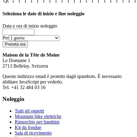
Qt.
1
1
1
1
1
1
1
1
1
1
1
1
1
1
1
1
1
1
1
1
1
Seleziona le date di inizio e fine noleggio
Data e ora di inizio noleggio
Per
Maison de la Tête de Moine
Le Domaine 1
2713 Bellelay, Svizzera
Questo indirizzo email è protetto dagli spambots. È necessario
abilitare JavaScript per vederlo.
Tel. +41 32 484 03 16
Noleggio
Tutti gli oggetti
Mountain bike elettriche
Rimorchio per bambini
Kit da fondue
Sala di ricevimento