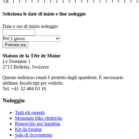
Qt.
1
1
1
1
1
1
1
1
1
1
1
1
1
1
1
1
1
1
1
1
1
Seleziona le date di inizio e fine noleggio
Data e ora di inizio noleggio
Per
Maison de la Tête de Moine
Le Domaine 1
2713 Bellelay, Svizzera
Questo indirizzo email è protetto dagli spambots. È necessario
abilitare JavaScript per vederlo.
Tel. +41 32 484 03 16
Noleggio
Tutti gli oggetti
Mountain bike elettriche
Rimorchio per bambini
Kit da fondue
Sala di ricevimento