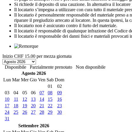
Si richiede il deposito di una cauzione. In alternativa il locato
Il locatario s’impegna a utilizzare con cura tutto il materiale preso 
Il locatario è personalmente responsabile del materiale preso a no
riparare il pregiudizio arrecato al locatore. In questa ipotesi, la
Il locatario non è assicurato contro il furto del materiale.
Il locatario è responsabile di qualunque infrazione del Codice de
Il locatario è responsabile dei danni fisici e materiali provocati 
Inizio
CHF 15.00
per mezza giornata
Disponibile
Parzialmente prenotato
Non disponibile
Agosto 2026
Lun
Mar
Mer
Gio
Ven
Sab
Dom
01
02
03
04
05
06
07
08
09
10
11
12
13
14
15
16
17
18
19
20
21
22
23
24
25
26
27
28
29
30
31
Settembre 2026