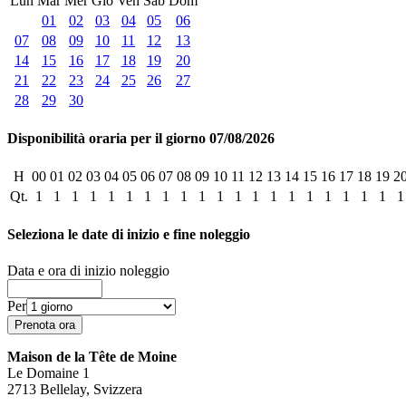
Lun
Mar
Mer
Gio
Ven
Sab
Dom
01
02
03
04
05
06
07
08
09
10
11
12
13
14
15
16
17
18
19
20
21
22
23
24
25
26
27
28
29
30
Disponibilità oraria per il giorno 07/08/2026
H
00
01
02
03
04
05
06
07
08
09
10
11
12
13
14
15
16
17
18
19
2
Qt.
1
1
1
1
1
1
1
1
1
1
1
1
1
1
1
1
1
1
1
1
1
Seleziona le date di inizio e fine noleggio
Data e ora di inizio noleggio
Per
Maison de la Tête de Moine
Le Domaine 1
2713 Bellelay, Svizzera