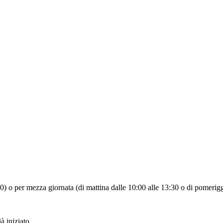
:30) o per mezza giornata (di mattina dalle 10:00 alle 13:30 o di pomerigg
à iniziato.