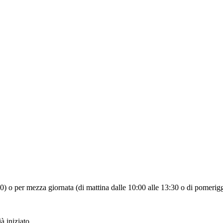
:30) o per mezza giornata (di mattina dalle 10:00 alle 13:30 o di pomerigg
à iniziato.