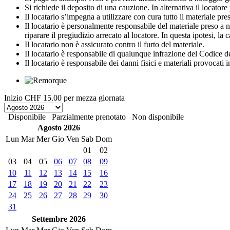
Si richiede il deposito di una cauzione. In alternativa il locato
Il locatario s’impegna a utilizzare con cura tutto il materiale preso 
Il locatario è personalmente responsabile del materiale preso a no
riparare il pregiudizio arrecato al locatore. In questa ipotesi, la
Il locatario non è assicurato contro il furto del materiale.
Il locatario è responsabile di qualunque infrazione del Codice de
Il locatario è responsabile dei danni fisici e materiali provocati 
Inizio
CHF 15.00
per mezza giornata
Disponibile
Parzialmente prenotato
Non disponibile
Agosto 2026
Lun
Mar
Mer
Gio
Ven
Sab
Dom
01
02
03
04
05
06
07
08
09
10
11
12
13
14
15
16
17
18
19
20
21
22
23
24
25
26
27
28
29
30
31
Settembre 2026