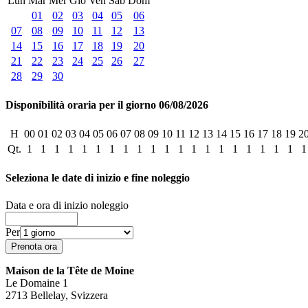
Lun
Mar
Mer
Gio
Ven
Sab
Dom
01
02
03
04
05
06
07
08
09
10
11
12
13
14
15
16
17
18
19
20
21
22
23
24
25
26
27
28
29
30
Disponibilità oraria per il giorno 06/08/2026
H
00
01
02
03
04
05
06
07
08
09
10
11
12
13
14
15
16
17
18
19
2
Qt.
1
1
1
1
1
1
1
1
1
1
1
1
1
1
1
1
1
1
1
1
1
Seleziona le date di inizio e fine noleggio
Data e ora di inizio noleggio
Per
Maison de la Tête de Moine
Le Domaine 1
2713 Bellelay, Svizzera