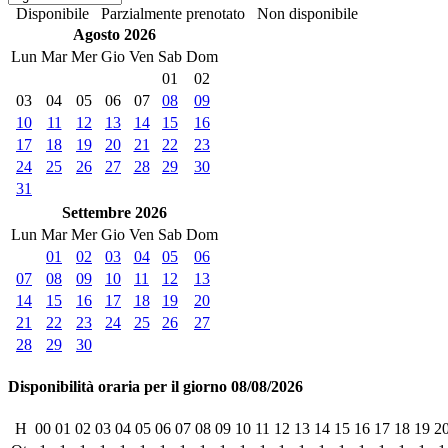
Disponibile
Parzialmente prenotato
Non disponibile
Agosto 2026
Lun
Mar
Mer
Gio
Ven
Sab
Dom
01
02
03
04
05
06
07
08
09
10
11
12
13
14
15
16
17
18
19
20
21
22
23
24
25
26
27
28
29
30
31
Settembre 2026
Lun
Mar
Mer
Gio
Ven
Sab
Dom
01
02
03
04
05
06
07
08
09
10
11
12
13
14
15
16
17
18
19
20
21
22
23
24
25
26
27
28
29
30
Disponibilità oraria per il giorno 08/08/2026
H
00
01
02
03
04
05
06
07
08
09
10
11
12
13
14
15
16
17
18
19
2