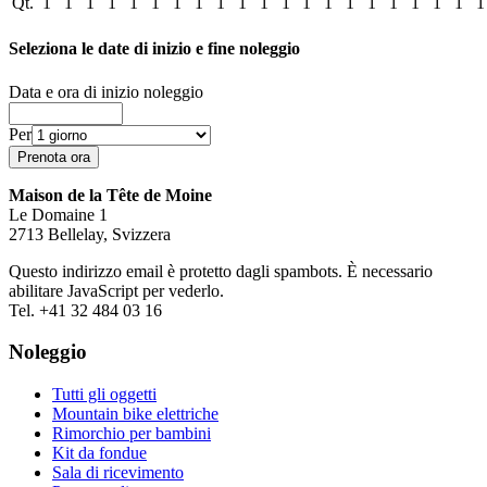
Qt.
1
1
1
1
1
1
1
1
1
1
1
1
1
1
1
1
1
1
1
1
1
Seleziona le date di inizio e fine noleggio
Data e ora di inizio noleggio
Per
Maison de la Tête de Moine
Le Domaine 1
2713 Bellelay, Svizzera
Questo indirizzo email è protetto dagli spambots. È necessario
abilitare JavaScript per vederlo.
Tel. +41 32 484 03 16
Noleggio
Tutti gli oggetti
Mountain bike elettriche
Rimorchio per bambini
Kit da fondue
Sala di ricevimento