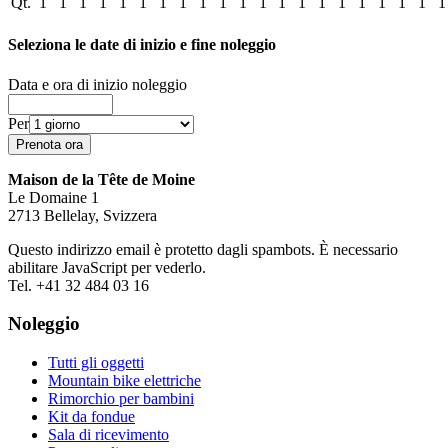
Qt.
1
1
1
1
1
1
1
1
1
1
1
1
1
1
1
1
1
1
1
1
1
Seleziona le date di inizio e fine noleggio
Data e ora di inizio noleggio
Per
Maison de la Tête de Moine
Le Domaine 1
2713 Bellelay, Svizzera
Questo indirizzo email è protetto dagli spambots. È necessario
abilitare JavaScript per vederlo.
Tel. +41 32 484 03 16
Noleggio
Tutti gli oggetti
Mountain bike elettriche
Rimorchio per bambini
Kit da fondue
Sala di ricevimento