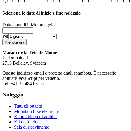
Qt.
1
1
1
1
1
1
1
1
1
1
1
1
1
1
1
1
1
1
1
1
1
Seleziona le date di inizio e fine noleggio
Data e ora di inizio noleggio
Per
Maison de la Tête de Moine
Le Domaine 1
2713 Bellelay, Svizzera
Questo indirizzo email è protetto dagli spambots. È necessario
abilitare JavaScript per vederlo.
Tel. +41 32 484 03 16
Noleggio
Tutti gli oggetti
Mountain bike elettriche
Rimorchio per bambini
Kit da fondue
Sala di ricevimento