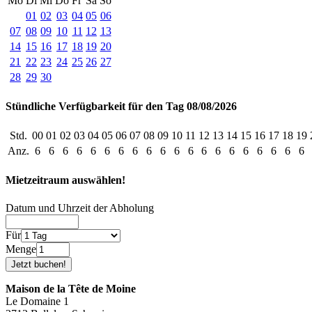
Mo
Di
Mi
Do
Fr
Sa
So
01
02
03
04
05
06
07
08
09
10
11
12
13
14
15
16
17
18
19
20
21
22
23
24
25
26
27
28
29
30
Stündliche Verfügbarkeit für den Tag 08/08/2026
Std.
00
01
02
03
04
05
06
07
08
09
10
11
12
13
14
15
16
17
18
19
Anz.
6
6
6
6
6
6
6
6
6
6
6
6
6
6
6
6
6
6
6
6
Mietzeitraum auswählen!
Datum und Uhrzeit der Abholung
Für
Menge
Maison de la Tête de Moine
Le Domaine 1