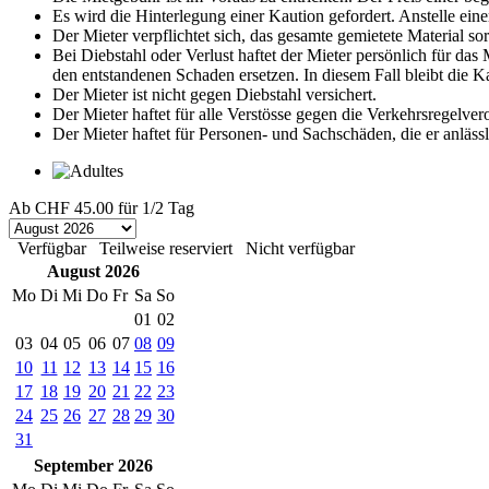
Es wird die Hinterlegung einer Kaution gefordert. Anstelle eine
Der Mieter verpflichtet sich, das gesamte gemietete Material s
Bei Diebstahl oder Verlust haftet der Mieter persönlich für da
den entstandenen Schaden ersetzen. In diesem Fall bleibt die 
Der Mieter ist nicht gegen Diebstahl versichert.
Der Mieter haftet für alle Verstösse gegen die Verkehrsregelve
Der Mieter haftet für Personen- und Sachschäden, die er anläss
Ab
CHF 45.00
für 1/2 Tag
Verfügbar
Teilweise reserviert
Nicht verfügbar
August 2026
Mo
Di
Mi
Do
Fr
Sa
So
01
02
03
04
05
06
07
08
09
10
11
12
13
14
15
16
17
18
19
20
21
22
23
24
25
26
27
28
29
30
31
September 2026