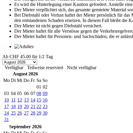
Es wird die Hinterlegung einer Kaution gefordert. Anstelle eine
Der Mieter verpflichtet sich, das gesamte gemietete Material s
Bei Diebstahl oder Verlust haftet der Mieter persönlich für da
den entstandenen Schaden ersetzen. In diesem Fall bleibt die 
Der Mieter ist nicht gegen Diebstahl versichert.
Der Mieter haftet für alle Verstösse gegen die Verkehrsregelve
Der Mieter haftet für Personen- und Sachschäden, die er anläss
Ab
CHF 45.00
für 1/2 Tag
Verfügbar
Teilweise reserviert
Nicht verfügbar
August 2026
Mo
Di
Mi
Do
Fr
Sa
So
01
02
03
04
05
06
07
08
09
10
11
12
13
14
15
16
17
18
19
20
21
22
23
24
25
26
27
28
29
30
31
September 2026