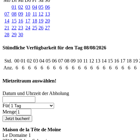
Mo
Di
Mi
Do
Fr
Sa
So
01
02
03
04
05
06
07
08
09
10
11
12
13
14
15
16
17
18
19
20
21
22
23
24
25
26
27
28
29
30
Stündliche Verfügbarkeit für den Tag 08/08/2026
Std.
00
01
02
03
04
05
06
07
08
09
10
11
12
13
14
15
16
17
18
19
Anz.
6
6
6
6
6
6
6
6
6
6
6
6
6
6
6
6
6
6
6
6
Mietzeitraum auswählen!
Datum und Uhrzeit der Abholung
Für
Menge
Maison de la Tête de Moine
Le Domaine 1