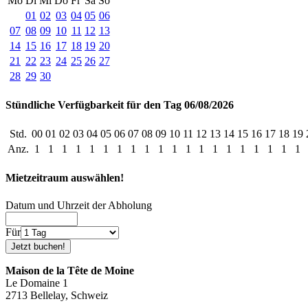
Mo
Di
Mi
Do
Fr
Sa
So
01
02
03
04
05
06
07
08
09
10
11
12
13
14
15
16
17
18
19
20
21
22
23
24
25
26
27
28
29
30
Stündliche Verfügbarkeit für den Tag 06/08/2026
Std.
00
01
02
03
04
05
06
07
08
09
10
11
12
13
14
15
16
17
18
19
Anz.
1
1
1
1
1
1
1
1
1
1
1
1
1
1
1
1
1
1
1
1
Mietzeitraum auswählen!
Datum und Uhrzeit der Abholung
Für
Maison de la Tête de Moine
Le Domaine 1
2713 Bellelay, Schweiz