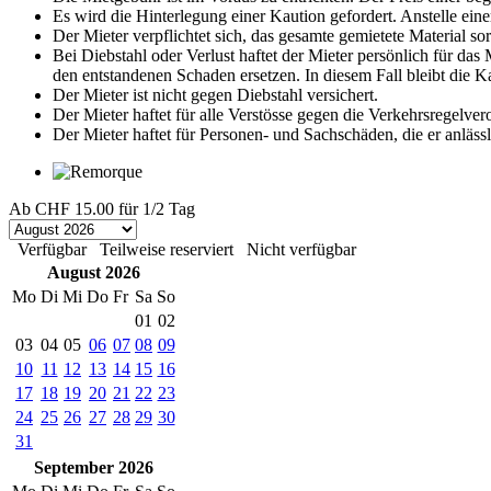
Es wird die Hinterlegung einer Kaution gefordert. Anstelle eine
Der Mieter verpflichtet sich, das gesamte gemietete Material s
Bei Diebstahl oder Verlust haftet der Mieter persönlich für da
den entstandenen Schaden ersetzen. In diesem Fall bleibt die 
Der Mieter ist nicht gegen Diebstahl versichert.
Der Mieter haftet für alle Verstösse gegen die Verkehrsregelve
Der Mieter haftet für Personen- und Sachschäden, die er anläss
Ab
CHF 15.00
für 1/2 Tag
Verfügbar
Teilweise reserviert
Nicht verfügbar
August 2026
Mo
Di
Mi
Do
Fr
Sa
So
01
02
03
04
05
06
07
08
09
10
11
12
13
14
15
16
17
18
19
20
21
22
23
24
25
26
27
28
29
30
31
September 2026