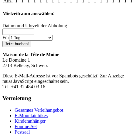
Anz.
1
1
1
1
1
1
1
1
1
1
1
1
1
1
1
1
1
1
1
1
Mietzeitraum auswählen!
Datum und Uhrzeit der Abholung
Für
Maison de la Tête de Moine
Le Domaine 1
2713 Bellelay, Schweiz
Diese E-Mail-Adresse ist vor Spambots geschützt! Zur Anzeige
muss JavaScript eingeschaltet sein.
Tel. +41 32 484 03 16
Vermietung
Gesamtes Verleihangebot
E-Mountainbikes
Kinderanhänger
Fondue-Set
Festsaal