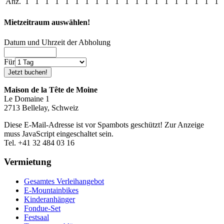
Anz.
1
1
1
1
1
1
1
1
1
1
1
1
1
1
1
1
1
1
1
1
Mietzeitraum auswählen!
Datum und Uhrzeit der Abholung
Für
Maison de la Tête de Moine
Le Domaine 1
2713 Bellelay, Schweiz
Diese E-Mail-Adresse ist vor Spambots geschützt! Zur Anzeige
muss JavaScript eingeschaltet sein.
Tel. +41 32 484 03 16
Vermietung
Gesamtes Verleihangebot
E-Mountainbikes
Kinderanhänger
Fondue-Set
Festsaal