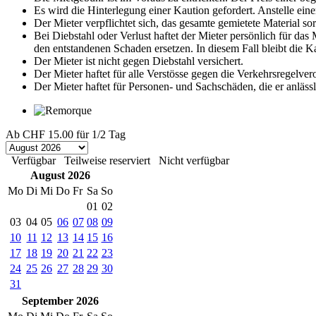
Es wird die Hinterlegung einer Kaution gefordert. Anstelle eine
Der Mieter verpflichtet sich, das gesamte gemietete Material s
Bei Diebstahl oder Verlust haftet der Mieter persönlich für da
den entstandenen Schaden ersetzen. In diesem Fall bleibt die 
Der Mieter ist nicht gegen Diebstahl versichert.
Der Mieter haftet für alle Verstösse gegen die Verkehrsregelve
Der Mieter haftet für Personen- und Sachschäden, die er anläss
Ab
CHF 15.00
für 1/2 Tag
Verfügbar
Teilweise reserviert
Nicht verfügbar
August 2026
Mo
Di
Mi
Do
Fr
Sa
So
01
02
03
04
05
06
07
08
09
10
11
12
13
14
15
16
17
18
19
20
21
22
23
24
25
26
27
28
29
30
31
September 2026