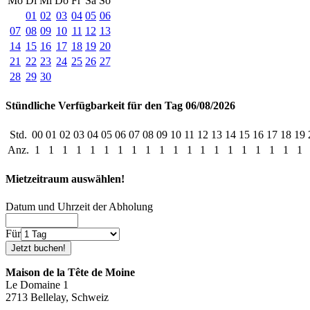
Mo
Di
Mi
Do
Fr
Sa
So
01
02
03
04
05
06
07
08
09
10
11
12
13
14
15
16
17
18
19
20
21
22
23
24
25
26
27
28
29
30
Stündliche Verfügbarkeit für den Tag 06/08/2026
Std.
00
01
02
03
04
05
06
07
08
09
10
11
12
13
14
15
16
17
18
19
Anz.
1
1
1
1
1
1
1
1
1
1
1
1
1
1
1
1
1
1
1
1
Mietzeitraum auswählen!
Datum und Uhrzeit der Abholung
Für
Maison de la Tête de Moine
Le Domaine 1
2713 Bellelay, Schweiz