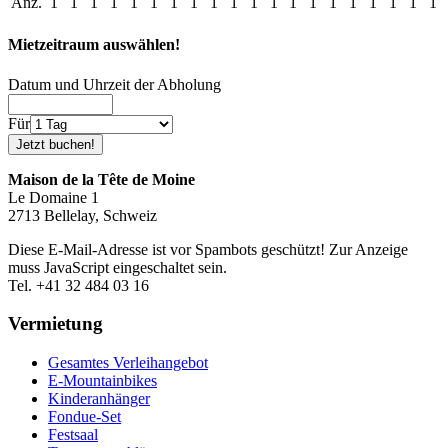
Anz.
1
1
1
1
1
1
1
1
1
1
1
1
1
1
1
1
1
1
1
1
Mietzeitraum auswählen!
Datum und Uhrzeit der Abholung
Für
Maison de la Tête de Moine
Le Domaine 1
2713 Bellelay, Schweiz
Diese E-Mail-Adresse ist vor Spambots geschützt! Zur Anzeige
muss JavaScript eingeschaltet sein.
Tel. +41 32 484 03 16
Vermietung
Gesamtes Verleihangebot
E-Mountainbikes
Kinderanhänger
Fondue-Set
Festsaal