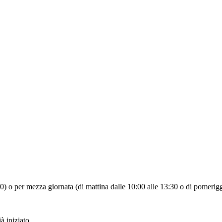
:30) o per mezza giornata (di mattina dalle 10:00 alle 13:30 o di pomerigg
à iniziato.