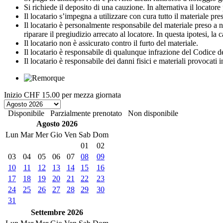
Si richiede il deposito di una cauzione. In alternativa il locato
Il locatario s’impegna a utilizzare con cura tutto il materiale preso 
Il locatario è personalmente responsabile del materiale preso a no
riparare il pregiudizio arrecato al locatore. In questa ipotesi, la
Il locatario non è assicurato contro il furto del materiale.
Il locatario è responsabile di qualunque infrazione del Codice de
Il locatario è responsabile dei danni fisici e materiali provocati 
Inizio
CHF 15.00
per mezza giornata
Disponibile
Parzialmente prenotato
Non disponibile
Agosto 2026
Lun
Mar
Mer
Gio
Ven
Sab
Dom
01
02
03
04
05
06
07
08
09
10
11
12
13
14
15
16
17
18
19
20
21
22
23
24
25
26
27
28
29
30
31
Settembre 2026