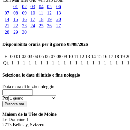
Lun
Mar
Mer
Gio
Ven
Sab
Dom
01
02
03
04
05
06
07
08
09
10
11
12
13
14
15
16
17
18
19
20
21
22
23
24
25
26
27
28
29
30
Disponibilità oraria per il giorno 08/08/2026
H
00
01
02
03
04
05
06
07
08
09
10
11
12
13
14
15
16
17
18
19
2
Qt.
1
1
1
1
1
1
1
1
1
1
1
1
1
1
1
1
1
1
1
1
1
Seleziona le date di inizio e fine noleggio
Data e ora di inizio noleggio
Per
Maison de la Tête de Moine
Le Domaine 1
2713 Bellelay, Svizzera