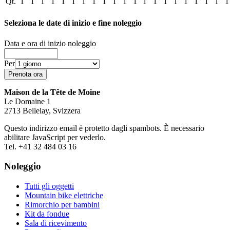
Qt.
1
1
1
1
1
1
1
1
1
1
1
1
1
1
1
1
1
1
1
1
1
Seleziona le date di inizio e fine noleggio
Data e ora di inizio noleggio
Per
Maison de la Tête de Moine
Le Domaine 1
2713 Bellelay, Svizzera
Questo indirizzo email è protetto dagli spambots. È necessario
abilitare JavaScript per vederlo.
Tel. +41 32 484 03 16
Noleggio
Tutti gli oggetti
Mountain bike elettriche
Rimorchio per bambini
Kit da fondue
Sala di ricevimento