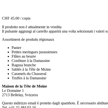
CHF 45.00
/ copia
Il prodotto non è attualmente in vendita
Il pulsante aggiungi al carrello apparirà una volta selezionati i valori s
Assortiment de produits régionaux
Panier
Petites meringues jurassiennes
Flûtes au beurre
Confiture à la Damassine
Ragusa branche
Sablés à la Tête de Moine
Caramels du Chasseral
Truffes à la Damassine
Maison de la Tête de Moine
Le Domaine 1
2713 Bellelay, Svizzera
Questo indirizzo email è protetto dagli spambots. È necessario abilitar
Tel. +41 32 484 03 16