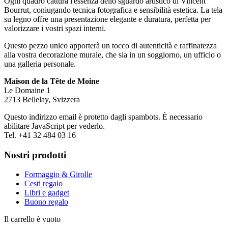
Ogni quadro cattura l'essenza dello sguardo artistico di Vincent
Bourrut, coniugando tecnica fotografica e sensibilità estetica. La tela
su legno offre una presentazione elegante e duratura, perfetta per
valorizzare i vostri spazi interni.
Questo pezzo unico apporterà un tocco di autenticità e raffinatezza
alla vostra decorazione murale, che sia in un soggiorno, un ufficio o
una galleria personale.
Maison de la Tête de Moine
Le Domaine 1
2713 Bellelay, Svizzera
Questo indirizzo email è protetto dagli spambots. È necessario
abilitare JavaScript per vederlo.
Tel. +41 32 484 03 16
Nostri prodotti
Formaggio & Girolle
Cesti regalo
Libri e gadget
Buono regalo
Il carrello è vuoto