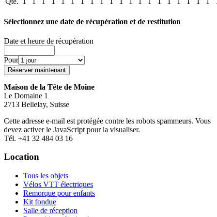
Qté.
1
1
1
1
1
1
1
1
1
1
1
1
1
1
1
1
1
1
1
1
Sélectionnez une date de récupération et de restitution
Date et heure de récupération
Pour
Maison de la Tête de Moine
Le Domaine 1
2713 Bellelay, Suisse
Cette adresse e-mail est protégée contre les robots spammeurs. Vous
devez activer le JavaScript pour la visualiser.
Tél. +41 32 484 03 16
Location
Tous les objets
Vélos VTT électriques
Remorque pour enfants
Kit fondue
Salle de réception