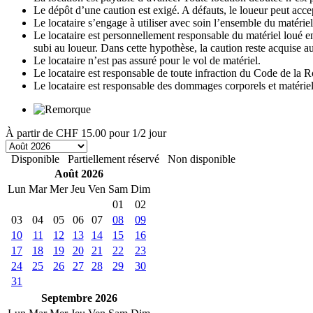
Le dépôt d’une caution est exigé. A défauts, le loueur peut accep
Le locataire s’engage à utiliser avec soin l’ensemble du matériel 
Le locataire est personnellement responsable du matériel loué en 
subi au loueur. Dans cette hypothèse, la caution reste acquise au
Le locataire n’est pas assuré pour le vol de matériel.
Le locataire est responsable de toute infraction du Code de la R
Le locataire est responsable des dommages corporels et matériels 
À partir de
CHF 15.00
pour 1/2 jour
Disponible
Partiellement réservé
Non disponible
Août 2026
Lun
Mar
Mer
Jeu
Ven
Sam
Dim
01
02
03
04
05
06
07
08
09
10
11
12
13
14
15
16
17
18
19
20
21
22
23
24
25
26
27
28
29
30
31
Septembre 2026