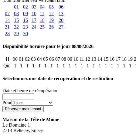
Lun
Mar
Mer
Jeu
Ven
Sam
Dim
01
02
03
04
05
06
07
08
09
10
11
12
13
14
15
16
17
18
19
20
21
22
23
24
25
26
27
28
29
30
Disponibilité horaire pour le jour 08/08/2026
H
00
01
02
03
04
05
06
07
08
09
10
11
12
13
14
15
16
17
18
19
Qté.
1
1
1
1
1
1
1
1
1
1
1
1
1
1
1
1
1
1
1
1
Sélectionnez une date de récupération et de restitution
Date et heure de récupération
Pour
Maison de la Tête de Moine
Le Domaine 1
2713 Bellelay, Suisse