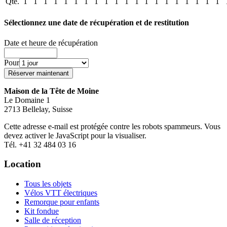
Qté.
1
1
1
1
1
1
1
1
1
1
1
1
1
1
1
1
1
1
1
1
Sélectionnez une date de récupération et de restitution
Date et heure de récupération
Pour
Maison de la Tête de Moine
Le Domaine 1
2713 Bellelay, Suisse
Cette adresse e-mail est protégée contre les robots spammeurs. Vous
devez activer le JavaScript pour la visualiser.
Tél. +41 32 484 03 16
Location
Tous les objets
Vélos VTT électriques
Remorque pour enfants
Kit fondue
Salle de réception