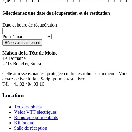
Qté.
1
1
1
1
1
1
1
1
1
1
1
1
1
1
1
1
1
1
1
1
Sélectionnez une date de récupération et de restitution
Date et heure de récupération
Pour
Maison de la Tête de Moine
Le Domaine 1
2713 Bellelay, Suisse
Cette adresse e-mail est protégée contre les robots spammeurs. Vous
devez activer le JavaScript pour la visualiser.
Tél. +41 32 484 03 16
Location
Tous les objets
Vélos VTT électriques
Remorque pour enfants
Kit fondue
Salle de réception