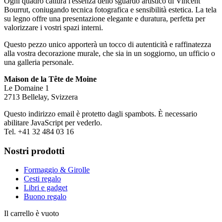
Ogni quadro cattura l'essenza dello sguardo artistico di Vincent
Bourrut, coniugando tecnica fotografica e sensibilità estetica. La tela
su legno offre una presentazione elegante e duratura, perfetta per
valorizzare i vostri spazi interni.
Questo pezzo unico apporterà un tocco di autenticità e raffinatezza
alla vostra decorazione murale, che sia in un soggiorno, un ufficio o
una galleria personale.
Maison de la Tête de Moine
Le Domaine 1
2713 Bellelay, Svizzera
Questo indirizzo email è protetto dagli spambots. È necessario
abilitare JavaScript per vederlo.
Tel. +41 32 484 03 16
Nostri prodotti
Formaggio & Girolle
Cesti regalo
Libri e gadget
Buono regalo
Il carrello è vuoto