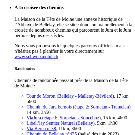
À la croisée des chemins
La Maison de la Tête de Moine une annexe historique de
l’Abbaye de Bellelay, elle se situe donc tout naturellement à la
croisée de nombreux chemins qui parcourent le Jura et le Jura
bernois depuis des siècles.
Nous vous proposons ici quelques parcours officiels, mais
n'hésitez pas à planifier le votre directement sur
www.schweizmobil.ch
Randonnées
Chemins de randonnée passant près de la Maison de la Tête
de Moine :
Tour de Moron (Bellelay - Malleray-Bévilard)
, 17 km,
5h00
Chemin du Jura bernois (étape 2; Sornetan - Tramelan)
,
14 km, 3h50
ViaJura (étape 6; Sornetan - Sonceboz)
, 15 km, 4h00
Libell’lay Sentier Naturel (Bellelay)
, 5km, 1h30
Via Berna n°38
, 11km, 3h00
Chemin de Bellelay n°425
(balisé dès juin 2023),